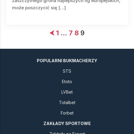
zaszczytnego grona najlepszych lig europejskich,
może poszczycić się […]
⮜
1
…
7
8
9
POPULARNI BUKMACHERZY
STS
Etoto
LVBet
Totalbet
Forbet
ZAKŁADY SPORTOWE
Zakłady na Esport