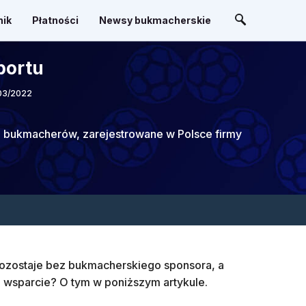
nik
Płatności
Newsy bukmacherskie
portu
/03/2022
h bukmacherów, zarejestrowane w Polsce firmy
pozostaje bez bukmacherskiego sponsora, a
na wsparcie? O tym w poniższym artykule.