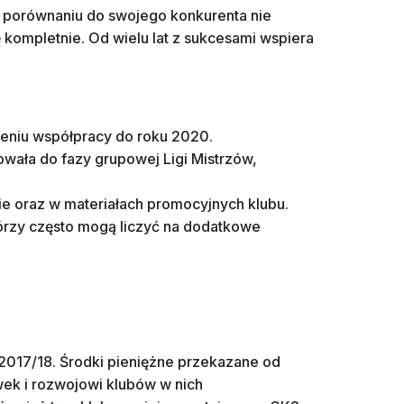
 porównaniu do swojego konkurenta nie
ę kompletnie. Od wielu lat z sukcesami wspiera
żeniu współpracy do roku 2020.
owała do fazy grupowej Ligi Mistrzów,
ie oraz w materiałach promocyjnych klubu.
tórzy często mogą liczyć na dodatkowe
z 2017/18. Środki pieniężne przekazane od
wek i rozwojowi klubów w nich