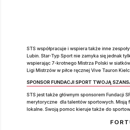
STS współpracuje i wspiera także inne zespoły 
Lubin. Star-Typ Sport nie zamyka się jednak t
wspierając 7-krotnego Mistrza Polski w siatk
Ligi Mistrzów w piłce ręcznej Vive Tauron Kielc
SPONSOR FUNDACJI SPORT TWOJĄ SZANS
STS jest także głównym sponsorem Fundacji S
merytoryczne dla talentów sportowych. Misją fu
lokalne. Swoją pomoc kieruje także do sporto
FORT