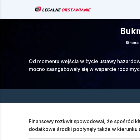
Bukm
Strona
Od momentu wejścia w życie ustawy hazardowe
mocno zaangażowały się w wsparcie rodzimych
Finansowy rozkwit spowodował, że spośród klu
dodatkowe środki popłynęły także w kierunku si