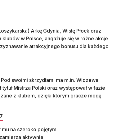
koszykarska) Arkę Gdynia, Wisłę Płock oraz
ch klubów w Polsce, angażuje się w różne akcje
 przyznawanie atrakcyjnego bonusu dla każdego
. Pod swoimi skrzydłami ma m.in. Widzewa
 tytuł Mistrza Polski oraz występował w fazie
iązane z klubem, dzięki którym gracze mogą
7
y mu na szeroko pojętym
 zamierza aktywnie