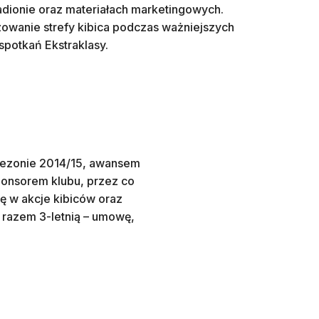
adionie oraz materiałach marketingowych.
izowanie strefy kibica podczas ważniejszych
potkań Ekstraklasy.
 sezonie 2014/15, awansem
ponsorem klubu, przez co
ę w akcje kibiców oraz
m razem 3-letnią – umowę,