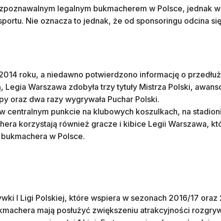
 rozpoznawalnym legalnym bukmacherem w Polsce, jednak w
portu. Nie oznacza to jednak, że od sponsoringu odcina si
d 2014 roku, a niedawno potwierdzono informację o przedłu
Legia Warszawa zdobyła trzy tytuły Mistrza Polski, awans
opy oraz dwa razy wygrywała Puchar Polski.
w centralnym punkcie na klubowych koszulkach, na stadion
hera korzystają również gracze i kibice Legii Warszawa, k
o bukmachera w Polsce.
ywki I Ligi Polskiej, które wspiera w sezonach 2016/17 ora
ukmachera mają posłużyć zwiększeniu atrakcyjności rozgry