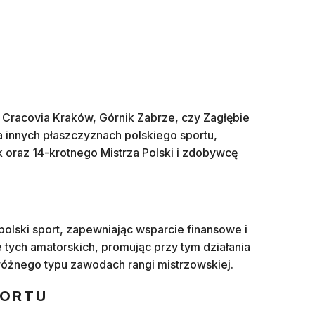
, Cracovia Kraków, Górnik Zabrze, czy Zagłębie
a innych płaszczyznach polskiego sportu,
 oraz 14-krotnego Mistrza Polski i zdobywcę
ski sport, zapewniając wsparcie finansowe i
e tych amatorskich, promując przy tym działania
różnego typu zawodach rangi mistrzowskiej.
PORTU