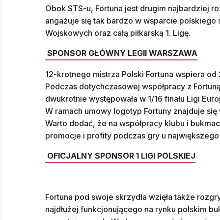
Obok STS-u, Fortuna jest drugim najbardziej
angażuje się tak bardzo w wsparcie polskiego s
Wojskowych oraz całą piłkarską 1. Ligę.
SPONSOR GŁÓWNY LEGII WARSZAWA
12-krotnego mistrza Polski Fortuna wspiera o
Podczas dotychczasowej współpracy z Fortuną, 
dwukrotnie występowała w 1/16 finału Ligi Eur
W ramach umowy logotyp Fortuny znajduje się 
Warto dodać, że na współpracy klubu i bukmac
promocje i profity podczas gry u największeg
OFICJALNY SPONSOR 1 LIGI POLSKIEJ
Fortuna pod swoje skrzydła wzięła także rozgr
najdłużej funkcjonującego na rynku polskim b