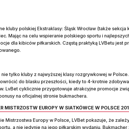
 kluby polskiej Ekstraklasy: Śląsk Wrocław (także sekcja 
ec. Mając na celu wspieranie polskiego sportu i najlepszy
cje dla kibiców piłkarskich. Częstą praktyką LVBetu jest
rowanego.
nie tylko kluby z najwyższej klasy rozgrywkowej w Polsce
owrócić do blasku przeszłości, kiedy to 4-krotnie zdobywał
ów. LvBet cyklicznie przygotowuje atrakcyjne promocje zw
onusy na oficjalnej stronie bukmachera.
R MISTRZOSTW EUROPY W SIATKÓWCE W POLSCE 201
kie Mistrzostwa Europy w Polsce, LVBet pokazuje, że zależ
portu, a nie jedynie na jego piłkarskim wydaniu. Bukmacher