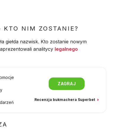
 KTO NIM ZOSTANIE?
yła giełda nazwisk. Kto zostanie nowym
zaprezentowali analitycy
legalnego
romocje
ZAGRAJ
sy
Recenzja bukmachera Superbet
ydarzeń
ZA