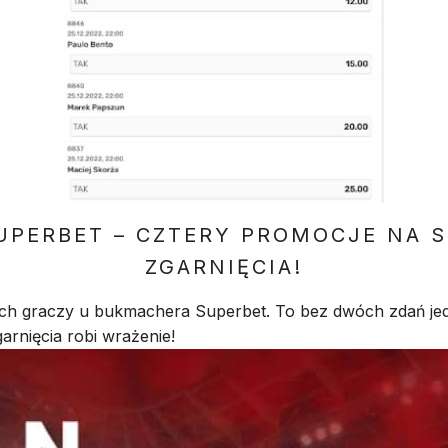
PERBET – CZTERY PROMOCJE NA ST
ZGARNIĘCIA!
h graczy u bukmachera Superbet. To bez dwóch zdań jedna
arnięcia robi wrażenie!