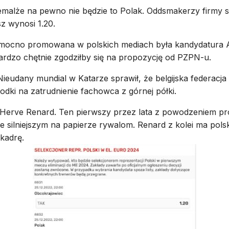
malże na pewno nie będzie to Polak. Oddsmakerzy firmy s
sz wynosi 1.20.
mocno promowana w polskich mediach była kandydatura An
rdzo chętnie zgodziłby się na propozycję od PZPN-u.
ieudany mundial w Katarze sprawił, że belgijska federacj
ki na zatrudnienie fachowca z górnej półki.
 Herve Renard. Ten pierwszy przez lata z powodzeniem prow
silniejszym na papierze rywalom. Renard z kolei ma polsk
kadrę.