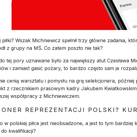
j piłki? Wszak Michniewicz spełnił trzy główne zadania, kt
edł z grupy na MŚ. Co zatem poszło nie tak?
do tej pory uznawane było za największy atut Czesława Mic
iów i zamiast gasić pożary, to bardzo często sam je rozpal
ie cenią warsztatu i pomysłu na grę selekcjonera, później 
flikt z rzecznikiem prasowym kadry Jakubem Kwiatkowskim. 
alszej współpracy z Michniewiczem.
JONER REPREZENTACJI POLSKI? K
o w polskiej piłce jest nieobsadzone, a jest to tym bardziej k
do kwalifikacji?