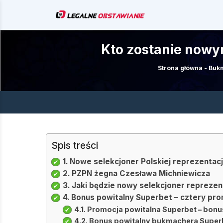
Kto zostanie nowym
Strona główna
-
Bukm
Spis treści
Nowe selekcjoner Polskiej reprezentacji
PZPN żegna Czesława Michniewicza
Jaki będzie nowy selekcjoner reprezen
Bonus powitalny Superbet – cztery promo
Promocja powitalna Superbet – bonus
Bonus powitalny bukmachera Superbet