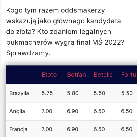
Kogo tym razem oddsmakerzy
wskazują jako głównego kandydata
do złota? Kto zdaniem legalnych
bukmacherów wygra finał MŚ 2022?
Sprawdzamy.
Etoto
Betfan
Betclic
Fort
Brazylia
5.75
5.80
5.50
5.50
Anglia
7.00
6.90
6.50
6.50
Francja
7.00
6.90
6.50
6.50