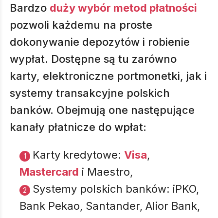
Bardzo
duży wybór metod płatności
pozwoli każdemu na proste
dokonywanie depozytów i robienie
wypłat. Dostępne są tu zarówno
karty, elektroniczne portmonetki, jak i
systemy transakcyjne polskich
banków. Obejmują one następujące
kanały płatnicze do wpłat:
Karty kredytowe:
Visa
,
Mastercard
i Maestro,
Systemy polskich banków: iPKO,
Bank Pekao, Santander, Alior Bank,