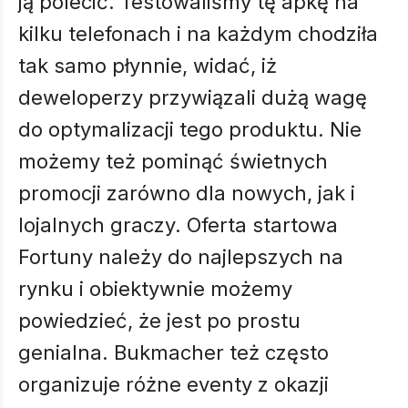
ją polecić. Testowaliśmy tę apkę na
kilku telefonach i na każdym chodziła
tak samo płynnie, widać, iż
deweloperzy przywiązali dużą wagę
do optymalizacji tego produktu. Nie
możemy też pominąć świetnych
promocji zarówno dla nowych, jak i
lojalnych graczy. Oferta startowa
Fortuny należy do najlepszych na
rynku i obiektywnie możemy
powiedzieć, że jest po prostu
genialna. Bukmacher też często
organizuje różne eventy z okazji