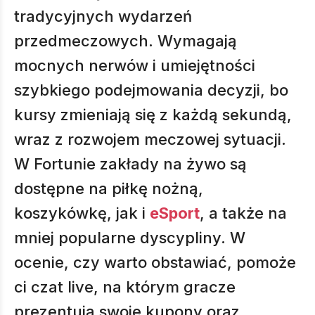
tradycyjnych wydarzeń
przedmeczowych. Wymagają
mocnych nerwów i umiejętności
szybkiego podejmowania decyzji, bo
kursy zmieniają się z każdą sekundą,
wraz z rozwojem meczowej sytuacji.
W Fortunie zakłady na żywo są
dostępne na piłkę nożną,
koszykówkę, jak i
eSport
, a także na
mniej popularne dyscypliny. W
ocenie, czy warto obstawiać, pomoże
ci czat live, na którym gracze
prezentują swoje kupony oraz