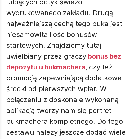
lubiących dotyk świeżo
wydrukowanego zakładu. Drugą
najważniejszą cechą tego buka jest
niesamowita ilość bonusów
startowych. Znajdziemy tutaj
uwielbiany przez graczy
bonus bez
depozytu u bukmachera
, czy też
promocję zapewniającą dodatkowe
środki od pierwszych wpłat. W
połączeniu z doskonale wykonaną
aplikacją tworzy nam się portret
bukmachera kompletnego. Do tego
zestawu należy jeszcze dodać wiele