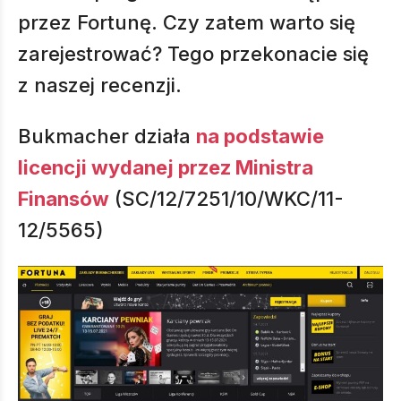
przez Fortunę. Czy zatem warto się
zarejestrować? Tego przekonacie się
z naszej recenzji.
Bukmacher działa
na podstawie
licencji wydanej przez Ministra
Finansów
(SC/12/7251/10/WKC/11-
12/5565)