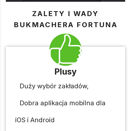
ZALETY I WADY
BUKMACHERA FORTUNA
Plusy
Duży wybór zakładów,
Dobra aplikacja mobilna dla
iOS i Android