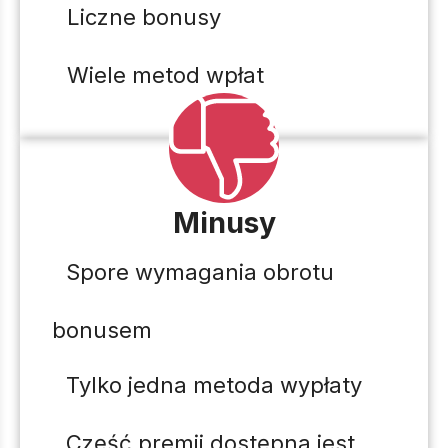
Liczne bonusy
Wiele metod wpłat
Minusy
Spore wymagania obrotu
bonusem
Tylko jedna metoda wypłaty
Część premii dostępna jest