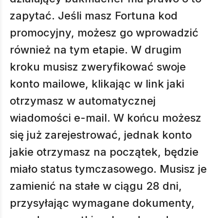
zapytać. Jeśli masz Fortuna kod
promocyjny, możesz go wprowadzić
również na tym etapie. W drugim
kroku musisz zweryfikować swoje
konto mailowe, klikając w link jaki
otrzymasz w automatycznej
wiadomości e-mail. W końcu możesz
się już zarejestrować, jednak konto
jakie otrzymasz na początek, będzie
miało status tymczasowego. Musisz je
zamienić na stałe w ciągu 28 dni,
przysyłając wymagane dokumenty,