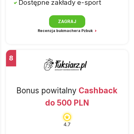
Dostępne zakłady e-sport
ZAGRAJ
Recenzja bukmachera Pzbuk
Bonus powitalny
Cashback
do 500 PLN
4.7