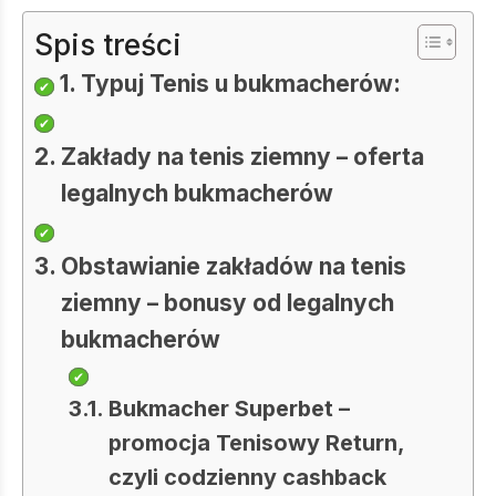
Spis treści
Typuj Tenis u bukmacherów:
Zakłady na tenis ziemny – oferta
legalnych bukmacherów
Obstawianie zakładów na tenis
ziemny – bonusy od legalnych
bukmacherów
Bukmacher Superbet –
promocja Tenisowy Return,
czyli codzienny cashback