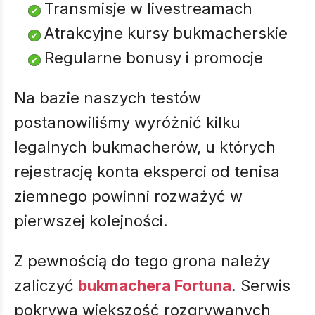
Transmisje w livestreamach
Atrakcyjne kursy bukmacherskie
Regularne bonusy i promocje
Na bazie naszych testów
postanowiliśmy wyróżnić kilku
legalnych bukmacherów, u których
rejestrację konta eksperci od tenisa
ziemnego powinni rozważyć w
pierwszej kolejności.
Z pewnością do tego grona należy
zaliczyć
bukmachera Fortuna
. Serwis
pokrywa większość rozgrywanych