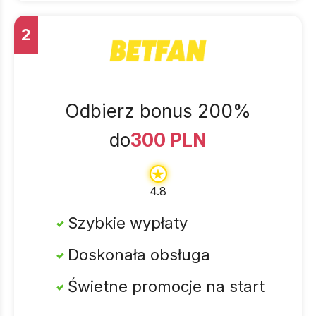
Odbierz bonus 200%
do
300 PLN
4.8
Szybkie wypłaty
Doskonała obsługa
Świetne promocje na start