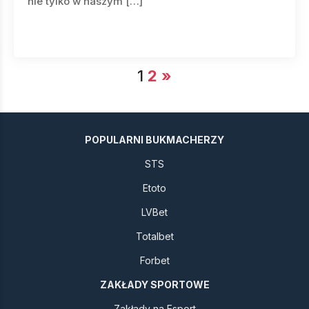
nie tylko w naszym […]
1
2
»
POPULARNI BUKMACHERZY
STS
Etoto
LVBet
Totalbet
Forbet
ZAKŁADY SPORTOWE
Zakłady na Esport